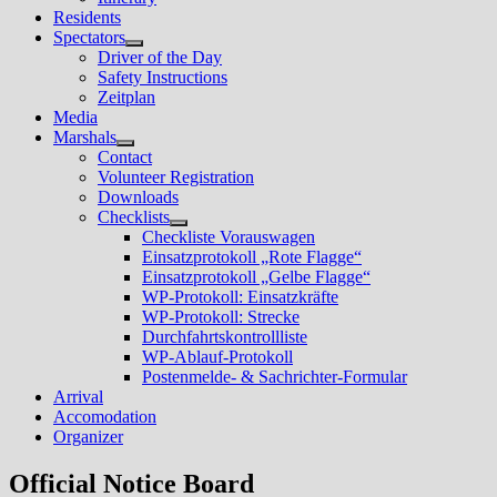
Residents
Spectators
Untermenü
Driver of the Day
anzeigen
Safety Instructions
Zeitplan
Media
Marshals
Untermenü
Contact
anzeigen
Volunteer Registration
Downloads
Checklists
Untermenü
Checkliste Vorauswagen
anzeigen
Einsatzprotokoll „Rote Flagge“
Einsatzprotokoll „Gelbe Flagge“
WP-Protokoll: Einsatzkräfte
WP-Protokoll: Strecke
Durchfahrtskontrollliste
WP-Ablauf-Protokoll
Postenmelde- & Sachrichter-Formular
Arrival
Accomodation
Organizer
Official Notice Board