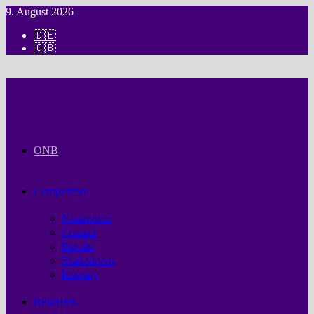
Zum
9. August 2026
Inhalt
Deutsch
🇩🇪
springen
English
🇬🇧
ONB
Competitors
Nennportal
Contact
Results
Shakedown
Itinerary
Residents