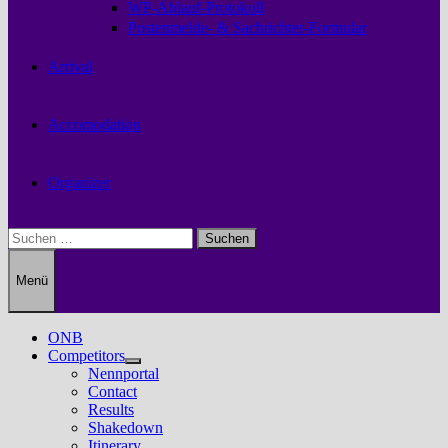
WP-Ablauf-Protokoll
Postenmelde- & Sachrichter-Formular
Arrival
Accomodation
Organizer
Suchen
nach:
Menü
ONB
Competitors
Untermenü
Nennportal
anzeigen
Contact
Results
Shakedown
Itinerary