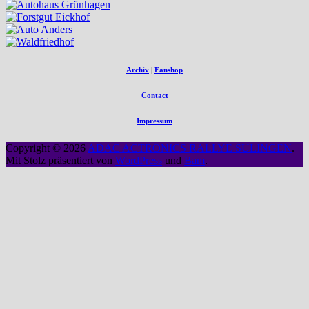
Archiv
|
Fanshop
Contact
Impressum
Copyright © 2026
ADAC ACTRONICS RALLYE SULINGEN
.
Mit Stolz präsentiert von
WordPress
und
Bam
.