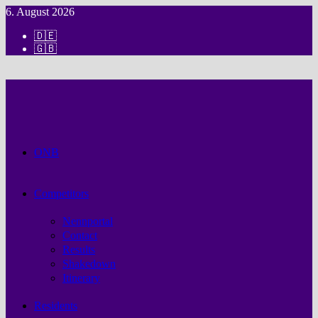
Zum
6. August 2026
Inhalt
Deutsch
🇩🇪
springen
English
🇬🇧
ONB
Competitors
Nennportal
Contact
Results
Shakedown
Itinerary
Residents