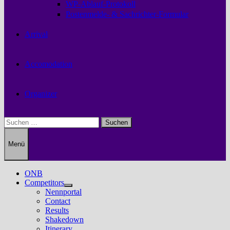
WP-Ablauf-Protokoll
Postenmelde- & Sachrichter-Formular
Arrival
Accomodation
Organizer
Suchen
nach:
Menü
ONB
Competitors
Untermenü
Nennportal
anzeigen
Contact
Results
Shakedown
Itinerary