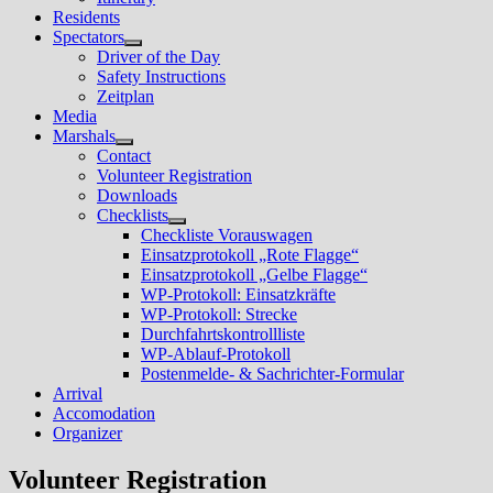
Residents
Spectators
Untermenü
Driver of the Day
anzeigen
Safety Instructions
Zeitplan
Media
Marshals
Untermenü
Contact
anzeigen
Volunteer Registration
Downloads
Checklists
Untermenü
Checkliste Vorauswagen
anzeigen
Einsatzprotokoll „Rote Flagge“
Einsatzprotokoll „Gelbe Flagge“
WP-Protokoll: Einsatzkräfte
WP-Protokoll: Strecke
Durchfahrtskontrollliste
WP-Ablauf-Protokoll
Postenmelde- & Sachrichter-Formular
Arrival
Accomodation
Organizer
Volunteer Registration